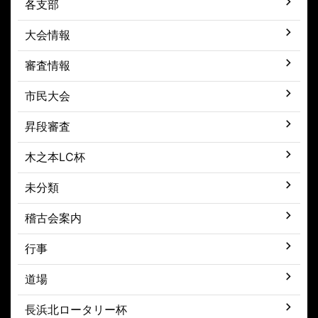
各支部
大会情報
審査情報
市民大会
昇段審査
木之本LC杯
未分類
稽古会案内
行事
道場
長浜北ロータリー杯