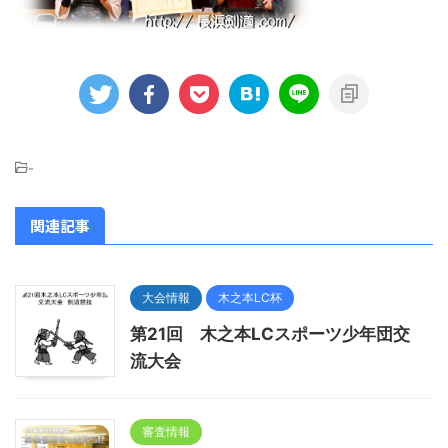
-
関連記事
大会情報
木之本LC杯
第21回 木之本LCスポーツ少年団交
流大会
審査情報