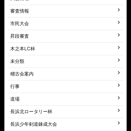
審査情報
市民大会
昇段審査
木之本LC杯
未分類
稽古会案内
行事
道場
長浜北ロータリー杯
長浜少年剣道錬成大会