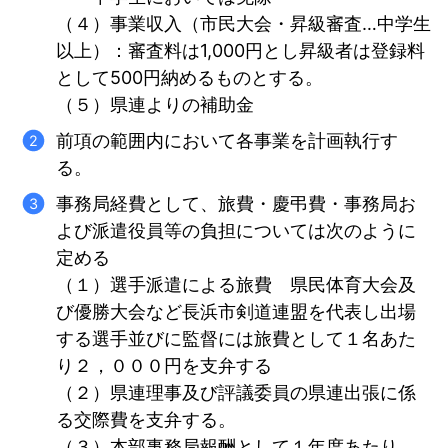
（４）事業収入（市民大会・昇級審査…中学生
以上）：審査料は1,000円とし昇級者は登録料
として500円納めるものとする。
（５）県連よりの補助金
前項の範囲内において各事業を計画執行す
る。
事務局経費として、旅費・慶弔費・事務局お
よび派遣役員等の負担については次のように
定める
（１）選手派遣による旅費 県民体育大会及
び優勝大会など長浜市剣道連盟を代表し出場
する選手並びに監督には旅費として１名あた
り２，０００円を支弁する
（２）県連理事及び評議委員の県連出張に係
る交際費を支弁する。
（３）本部事務局報酬として１年度あたり