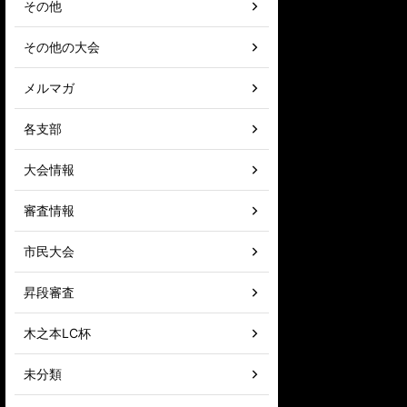
その他
その他の大会
メルマガ
各支部
大会情報
審査情報
市民大会
昇段審査
木之本LC杯
未分類