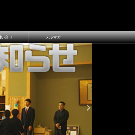
問い合せ
メルマガ
おしらせ
大
第1回 長
ご案内
第1回 長浜
令和8年3月