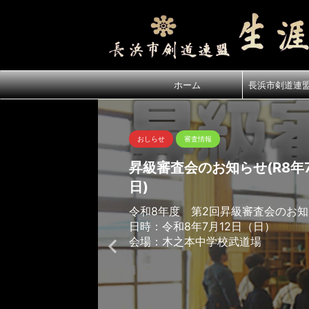
ホーム
長浜市剣道連
おしらせ
審査情報
昇級審査会のお知らせ(R8年7
日)
令和8年度 第2回昇級審査会のお
日時：令和8年7月12日（日）
会場：木之本中学校武道場