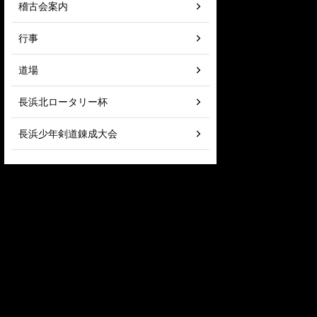
稽古会案内
行事
道場
長浜北ロータリー杯
長浜少年剣道錬成大会