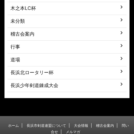
木之本LC杯
未分類
稽古会案内
行事
道場
長浜北ロータリー杯
長浜少年剣道錬成大会
ホーム
長浜市剣道連盟について
大会情報
稽古会案内
問い
合せ
メルマガ