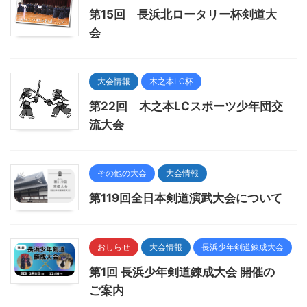
第15回 長浜北ロータリー杯剣道大
会
大会情報
木之本LC杯
第22回 木之本LCスポーツ少年団交
流大会
その他の大会
大会情報
第119回全日本剣道演武大会について
おしらせ
大会情報
長浜少年剣道錬成大会
第1回 長浜少年剣道錬成大会 開催の
ご案内