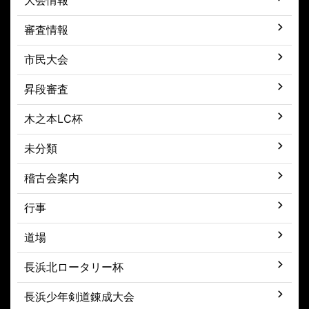
審査情報
市民大会
昇段審査
木之本LC杯
未分類
稽古会案内
行事
道場
長浜北ロータリー杯
長浜少年剣道錬成大会