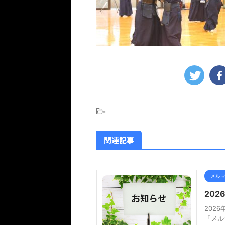
-
関連記事
メル
20
202
「メル