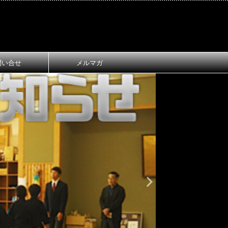
問い合せ
メルマガ
おしらせ
大
第1回 長
ご案内
第1回 長浜
令和8年3月