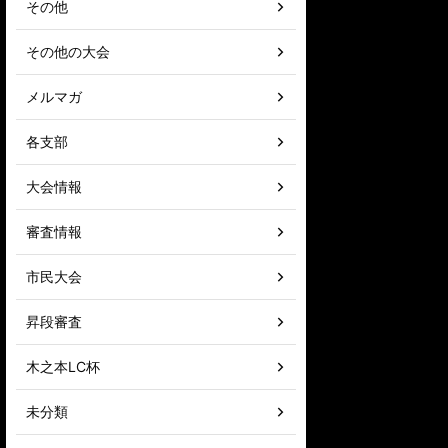
その他
その他の大会
メルマガ
各支部
大会情報
審査情報
市民大会
昇段審査
木之本LC杯
未分類