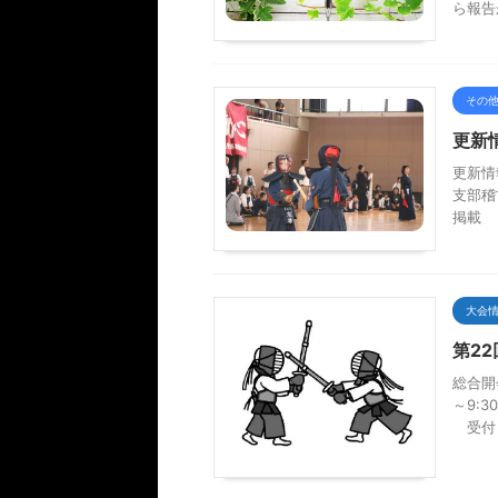
ら報告
その
更新
更新情報
支部稽
掲載 2
大会
第2
総合開
～9:
受付 1