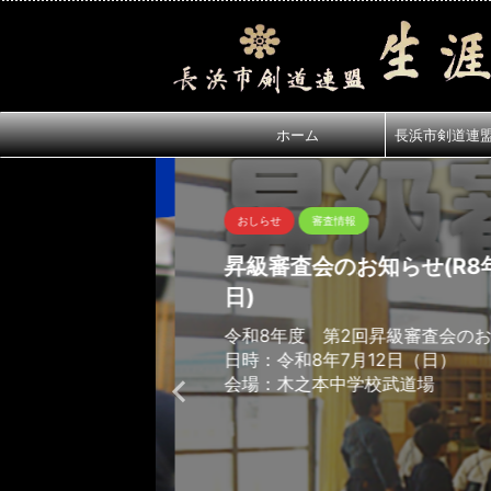
ホーム
長浜市剣道連
おしらせ
審査情報
昇級審査会のお知らせ(R8年7
日)
令和8年度 第2回昇級審査会のお
日時：令和8年7月12日（日）
会場：木之本中学校武道場