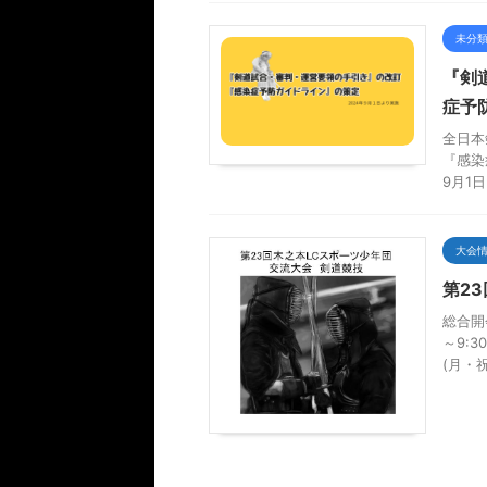
未分
『剣
症予
全日本
『感染
9月1
大会
第2
総合開
～9:
(月・祝