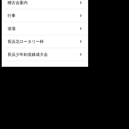
稽古会案内
行事
道場
長浜北ロータリー杯
長浜少年剣道錬成大会