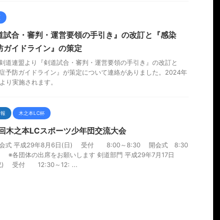
類
道試合・審判・運営要領の手引き』の改訂と『感染
防ガイドライン』の策定
剣道連盟より『剣道試合・審判・運営要領の手引き』の改訂と
症予防ガイドライン』が策定について連絡がありました。2024年
日より実施されます。
情報
木之本LC杯
3回木之本LCスポーツ少年団交流大会
会式 平成29年8月6日(日) 受付 8:00～8:30 開会式 8:30
30 ※各団体の出席をお願いします 剣道部門 平成29年7月17日
) 受付 12:30～12: ...