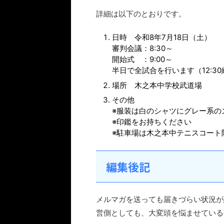
詳細は以下のとおりです。
日時 令和8年7月18日（土）
審判会議：8:30～
開始式 ：9:00～
半日で全試合を行います（12:3
場所 木之本中学校武道場
その他
※服装は白のシャツにグレー系の
※印鑑をお持ちください
※駐車場は木之本中テニスコート
編集後記
メルマガを送っても届きづらい状況が
営側としても、大変頭を悩ませている