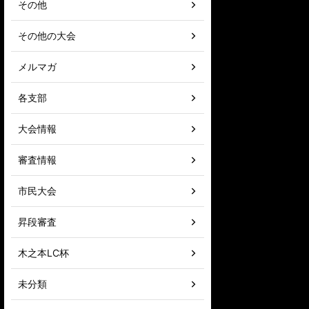
その他
その他の大会
メルマガ
各支部
大会情報
審査情報
市民大会
昇段審査
木之本LC杯
未分類