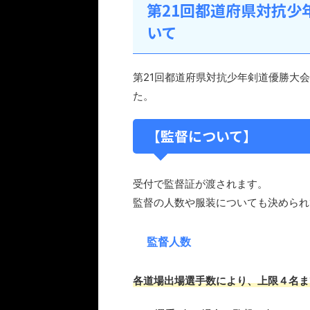
第21回都道府県対抗少
いて
第21回都道府県対抗少年剣道優勝大
た。
【監督について】
受付で監督証が渡されます。
監督の人数や服装についても決められ
監督人数
各道場出場選手数により、上限４名ま