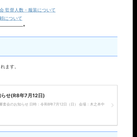
大会 監督人数・服装について
依頼について
━━━━━*
されます。
せ(R8年7月12日)
審査会のお知らせ 日時：令和8年7月12日（日） 会場：木之本中