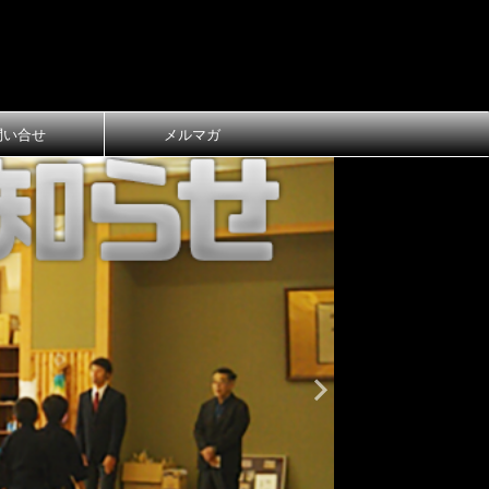
問い合せ
メルマガ
おしらせ
大
第1回 長
ご案内
第1回 長浜
令和8年3月