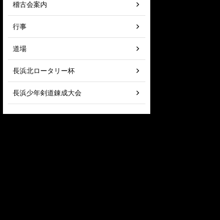
稽古会案内
行事
道場
長浜北ロータリー杯
長浜少年剣道錬成大会