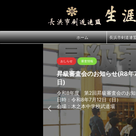
ホーム
長浜市剣道連
おしらせ
審査情報
昇級審査会のお知らせ(R8年7
日)
令和8年度 第2回昇級審査会のお
日時：令和8年7月12日（日）
会場：木之本中学校武道場