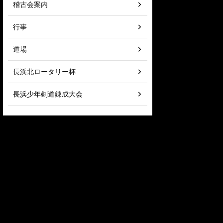
稽古会案内
行事
道場
長浜北ロータリー杯
長浜少年剣道錬成大会