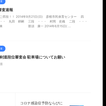
審査
審査速報
ご昇段！！ 2014年9月21日(日) 彦根市民体育センター 四
・・・ 丸田 耕嗣 三段 ・・・ 村岡 史織 二段 ・・・
来 那須 康一 2014年6月15日( ...
審査
19 剣道段位審査会 駐車場についてお願い
項
コロナ感染症予防ならびに