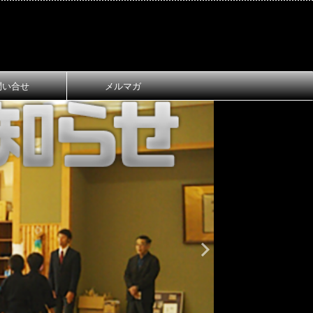
問い合せ
メルマガ
おしらせ
大
第1回 長
ご案内
第1回 長浜
令和8年3月