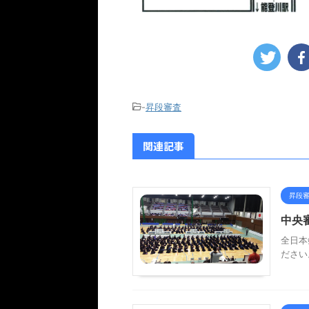
-
昇段審査
関連記事
昇段
中央
全日本
ださい