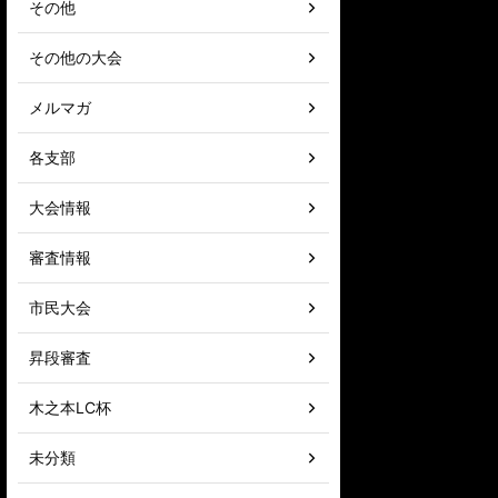
その他
その他の大会
メルマガ
各支部
大会情報
審査情報
市民大会
昇段審査
木之本LC杯
未分類