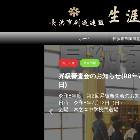
ホーム
長浜市剣道連
おしらせ
審査情報
昇級審査会のお知らせ(R8年7
日)
令和8年度 第2回昇級審査会のお
日時：令和8年7月12日（日）
会場：木之本中学校武道場