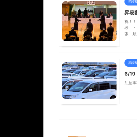
昇段
昇段
祝！！
段 
張 順
昇段
6/
注意事