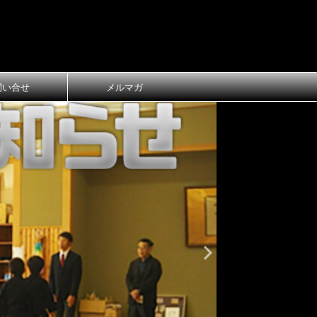
問い合せ
メルマガ
おしらせ
大
第1回 長
ご案内
第1回 長浜
令和8年3月