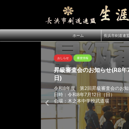
ホーム
長浜市剣道連
おしらせ
審査情報
昇級審査会のお知らせ(R8年7
日)
令和8年度 第2回昇級審査会のお
日時：令和8年7月12日（日）
会場：木之本中学校武道場