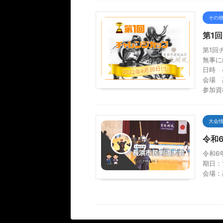
その
第1
第1回
無事に
日時 
会場 
参加資
大会
令和
令和6
期日：
会場：