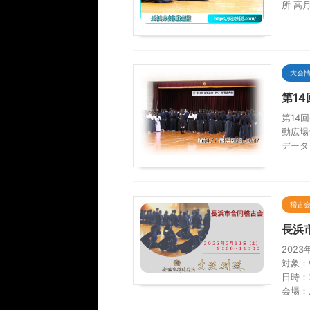
所 高
大会
第1
第14
動広場
データ
稽古
長浜
202
対象：
日時：
会場：