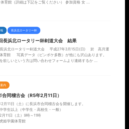
月体育館（詳細は下記をご覧ください） 参加資格 女 ...
情報
長浜北ロータリー杯
4回長浜北ロータリー杯剣道大会 結果
回長浜北ロータリー剣道大会 平成27年3月15日(日) 於 高月運
体育館 写真データ（ピンボケ多数）が他にも沢山あります。
を欲しいという方は問い合わせフォームより連絡するか ...
会案内
市合同稽古会（R5年2月11日）
3年2月11日（土）に長浜市合同稽古会を開催します。
中学生以上（中学生・高校生・一般）
2月11日（土）9時～11時
虎姫学園体育館