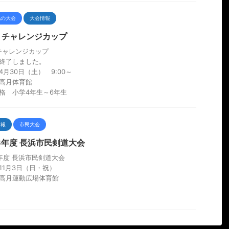
他の大会
大会情報
回 チャレンジカップ
チャレンジカップ
終了しました。
4月30日（土） 9:00～
高月体育館
格 小学4年生～6年生
情報
市民大会
6年度 長浜市民剣道大会
年度 長浜市民剣道大会
11月3日（日・祝）
高月運動広場体育館