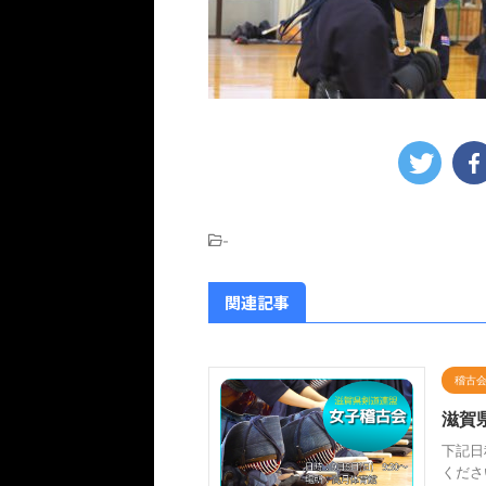
-
関連記事
稽古
滋賀
下記日
くださ