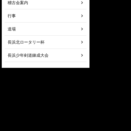
稽古会案内
行事
道場
長浜北ロータリー杯
長浜少年剣道錬成大会