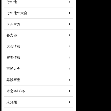
その他
その他の大会
メルマガ
各支部
大会情報
審査情報
市民大会
昇段審査
木之本LC杯
未分類