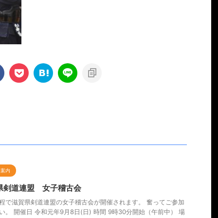
会案内
県剣道連盟 女子稽古会
程で滋賀県剣道連盟の女子稽古会が開催されます。 奮ってご参加
い。 開催日 令和元年9月8日(日) 時間 9時30分開始（午前中） 場