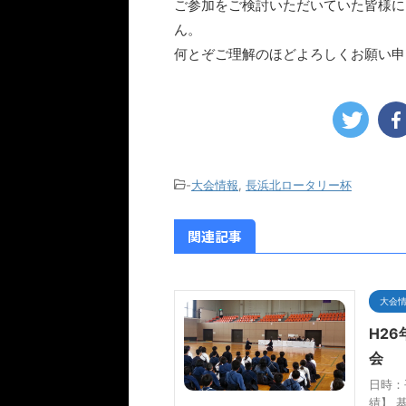
ご参加をご検討いただいていた皆様に
ん。
何とぞご理解のほどよろしくお願い申
-
大会情報
,
長浜北ロータリー杯
関連記事
大会
H2
会
日時：
績】 