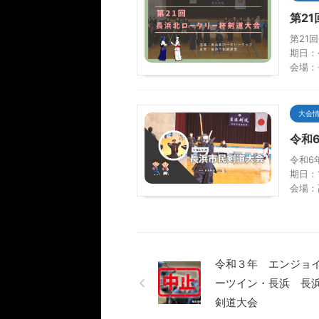
第2
第21
期日：
会場：
大会
令和
令和6
期日：
会場：
令和３年 エンジョ
ーツイン・長浜 長
剣道大会