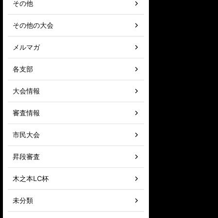
その他
その他の大会
メルマガ
各支部
大会情報
審査情報
市民大会
昇段審査
木之本LC杯
未分類