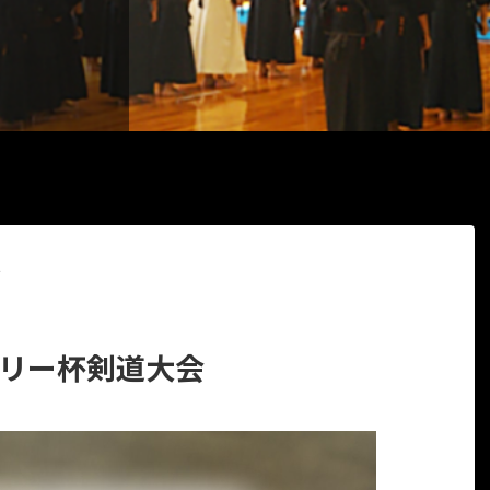
>
タリー杯剣道大会