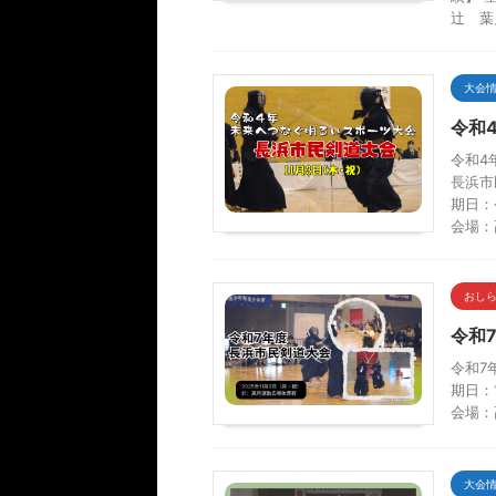
辻 葉
大会
令和
令和4
長浜市
期日：
会場：
おし
令和
令和7
期日：
会場：
大会