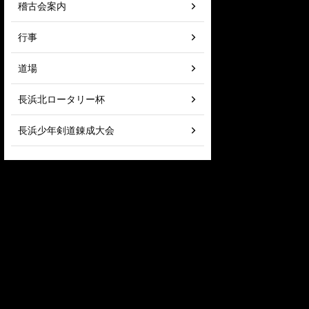
稽古会案内
行事
道場
長浜北ロータリー杯
長浜少年剣道錬成大会