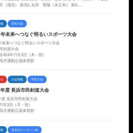
月（湖北） 第3位 丸田 聖陽（木之本） 第4 ...
情報
市民大会
4年未来へつなぐ明るいスポーツ大会
年未来へつなぐ明るいスポーツ大会
民剣道大会
令和4年11月3日（木・祝）
高月運動広場体育館
らせ
大会情報
市民大会
7年度 長浜市民剣道大会
年度 長浜市民剣道大会
11月3日（月・祝）
高月運動広場体育館
情報
長浜北ロータリー杯