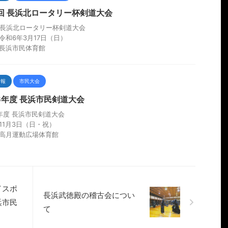
1回 長浜北ロータリー杯剣道大会
回長浜北ロータリー杯剣道大会
令和6年3月17日（日）
長浜市民体育館
情報
市民大会
6年度 長浜市民剣道大会
年度 長浜市民剣道大会
11月3日（日・祝）
高月運動広場体育館
イスポ
長浜武徳殿の稽古会につい
浜市民
て