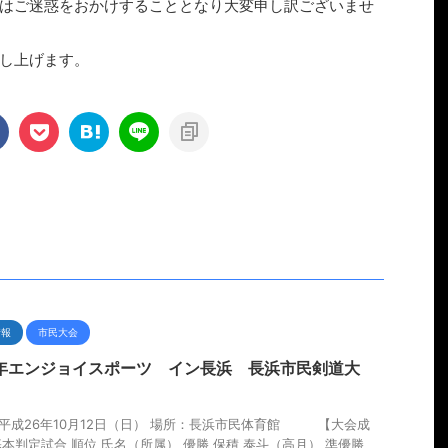
はご迷惑をおかけすることとなり大変申し訳ございませ
し上げます。
情報
市民大会
6年エンジョイスポーツ イン長浜 長浜市民剣道大
平成26年10月12日（日） 場所：長浜市民体育館 【大会成
基本判定試合 順位 氏名（所属） 優勝 保積 泰斗（高月） 準優勝