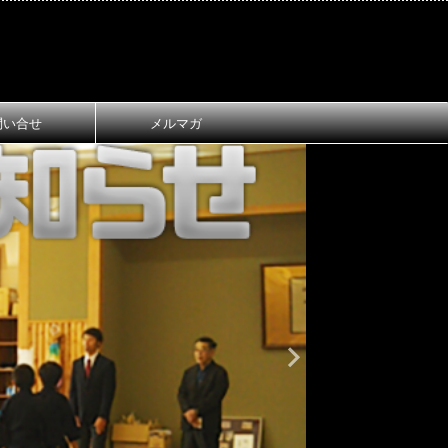
問い合せ
メルマガ
おしらせ
大
第1回 長
ご案内
第1回 長浜
令和8年3月