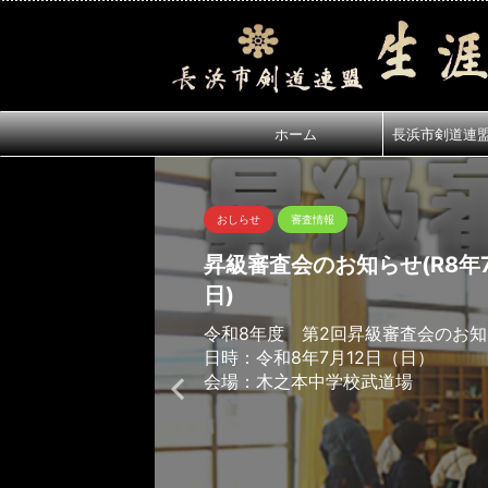
ホーム
長浜市剣道連
おしらせ
審査情報
昇級審査会のお知らせ(R8年7
日)
令和8年度 第2回昇級審査会のお
日時：令和8年7月12日（日）
会場：木之本中学校武道場