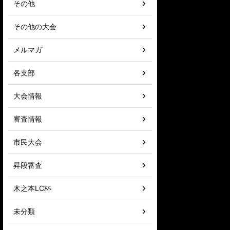
その他
その他の大会
メルマガ
各支部
大会情報
審査情報
市民大会
昇段審査
木之本LC杯
未分類