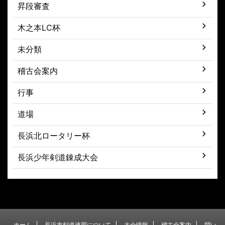
昇段審査
木之本LC杯
未分類
稽古会案内
行事
道場
長浜北ロータリー杯
長浜少年剣道錬成大会
ホーム
長浜市剣道連盟について
大会情報
稽古会案内
問い