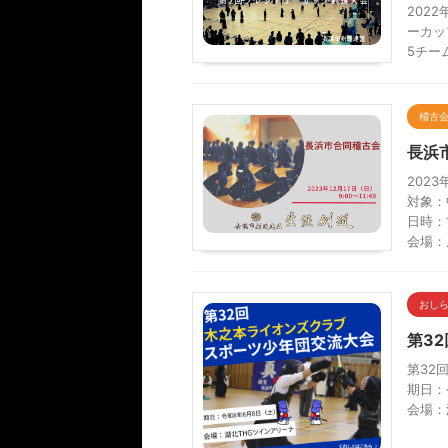
202
ーカッ
5チー
稽古
長浜
202
対象：
日時：1
会場：
おし
第3
第32
期日：
会場：