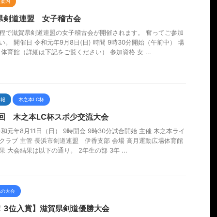
会案内
県剣道連盟 女子稽古会
程で滋賀県剣道連盟の女子稽古会が開催されます。 奮ってご参加
い。 開催日 令和元年9月8日(日) 時間 9時30分開始（午前中） 場
月体育館（詳細は下記をご覧ください） 参加資格 女 ...
情報
木之本LC杯
5回 木之本LC杯スポ少交流大会
令和元年8月11日（日） 9時開会 9時30分試合開始 主催 木之本ライ
クラブ 主管 長浜市剣道連盟 伊香支部 会場 高月運動広場体育館
果 大会結果は以下の通り。 2年生の部 3年 ...
他の大会
！3位入賞】滋賀県剣道優勝大会