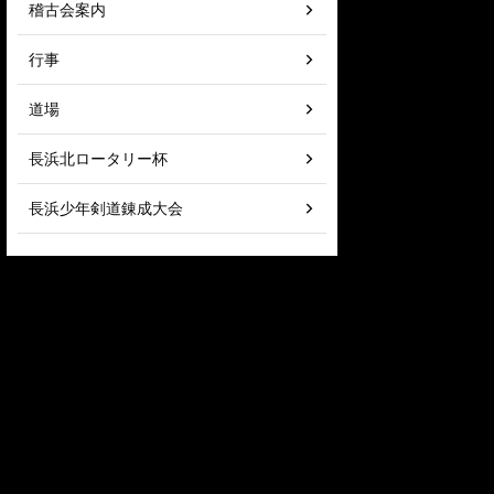
稽古会案内
行事
道場
長浜北ロータリー杯
長浜少年剣道錬成大会