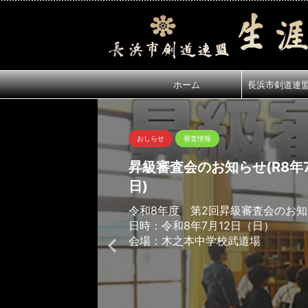
ホーム
長浜市剣道連
おしらせ
審査情報
昇級審査会のお知らせ(R8年7
日)
令和8年度 第2回昇級審査会のお
日時：令和8年7月12日（日）
会場：木之本中学校武道場