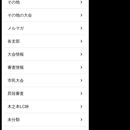
その他
その他の大会
メルマガ
各支部
大会情報
審査情報
市民大会
昇段審査
木之本LC杯
未分類