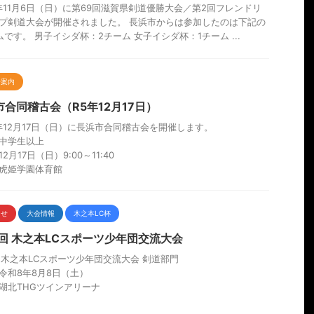
2年11月6日（日）に第69回滋賀県剣道優勝大会／第2回フレンドリ
プ剣道大会が開催されました。 長浜市からは参加したのは下記の
ムです。 男子イシダ杯：2チーム 女子イシダ杯：1チーム ...
会案内
市合同稽古会（R5年12月17日）
3年12月17日（日）に長浜市合同稽古会を開催します。
中学生以上
2月17日（日）9:00～11:40
虎姫学園体育館
らせ
大会情報
木之本LC杯
2回 木之本LCスポーツ少年団交流大会
回木之本LCスポーツ少年団交流大会 剣道部門
令和8年8月8日（土）
湖北THGツインアリーナ