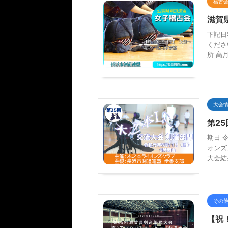
稽古
滋賀
下記日
くださ
所 高
大会
第2
期日 
オンズ
大会結
その
【祝