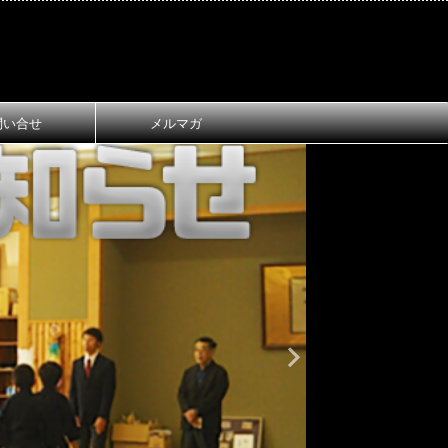
問い合せ
メルマガ
おしらせ
大
第1回 長
ご案内
第1回 長浜
令和8年3月