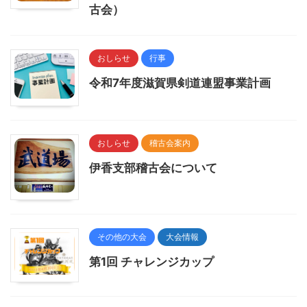
古会）
おしらせ
行事
令和7年度滋賀県剣道連盟事業計画
おしらせ
稽古会案内
伊香支部稽古会について
その他の大会
大会情報
第1回 チャレンジカップ