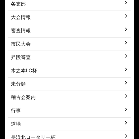
各支部
大会情報
審査情報
市民大会
昇段審査
木之本LC杯
未分類
稽古会案内
行事
道場
長浜北ロータリー杯