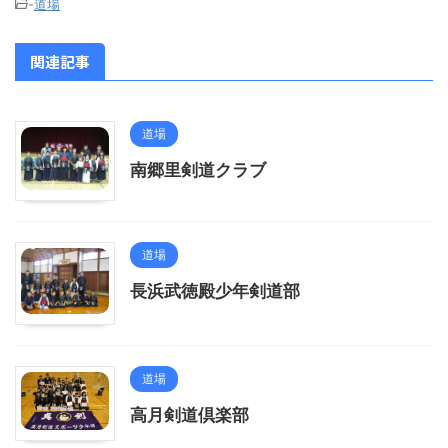
-
道場
関連記事
道場
南郷里剣道クラブ
道場
長浜武徳殿少年剣道部
道場
高月剣道倶楽部