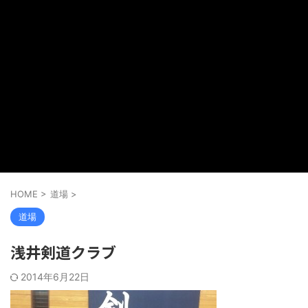
HOME
>
道場
>
道場
浅井剣道クラブ
2014年6月22日