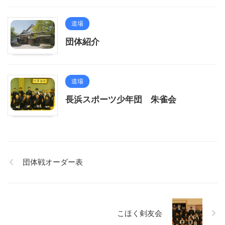
道場
団体紹介
道場
長浜スポーツ少年団 朱雀会
団体戦オーダー表
こほく剣友会