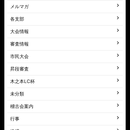
メルマガ
各支部
大会情報
審査情報
市民大会
昇段審査
木之本LC杯
未分類
稽古会案内
行事