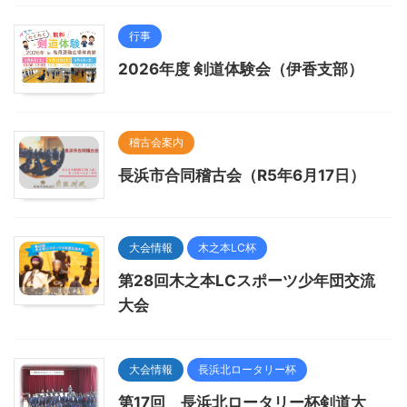
行事
2026年度 剣道体験会（伊香支部）
稽古会案内
長浜市合同稽古会（R5年6月17日）
大会情報
木之本LC杯
第28回木之本LCスポーツ少年団交流
大会
大会情報
長浜北ロータリー杯
第17回 長浜北ロータリー杯剣道大