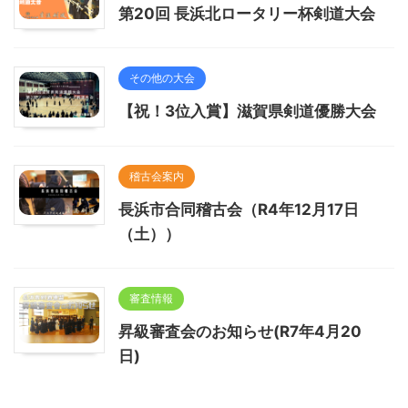
第20回 長浜北ロータリー杯剣道大会
その他の大会
【祝！3位入賞】滋賀県剣道優勝大会
稽古会案内
長浜市合同稽古会（R4年12月17日
（土））
審査情報
昇級審査会のお知らせ(R7年4月20
日)