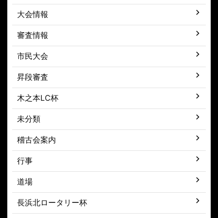
大会情報
審査情報
市民大会
昇段審査
木之本LC杯
未分類
稽古会案内
行事
道場
長浜北ロータリー杯