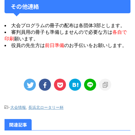
その他連絡
大会プログラムの冊子の配布は各団体3部とします。
審判員用の冊子も準備しませんので必要な方は
各自で
印刷
願います。
役員の先生方は
前日準備
のお手伝いをお願いします。
-
大会情報
,
長浜北ロータリー杯
関連記事