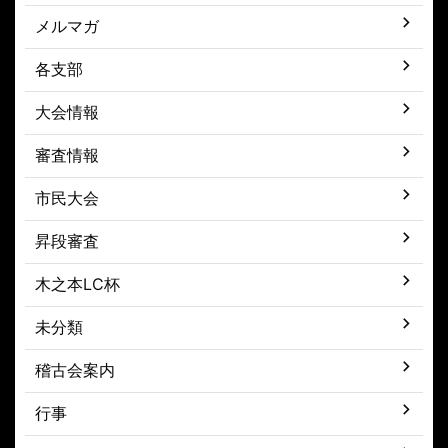
メルマガ
各支部
大会情報
審査情報
市民大会
昇段審査
木之本LC杯
未分類
稽古会案内
行事