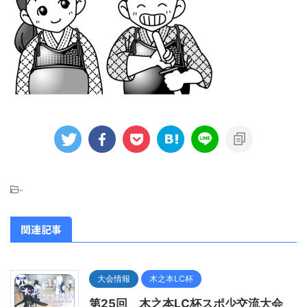
-
関連記事
大会情報
木之本LC杯
第25回 木之本LC杯スポ少交流大会