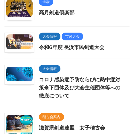
道場
高月剣道倶楽部
大会情報
市民大会
令和6年度 長浜市民剣道大会
大会情報
コロナ感染症予防ならびに熱中症対
策傘下団体及び大会主催団体等への
徹底について
稽古会案内
滋賀県剣道連盟 女子稽古会