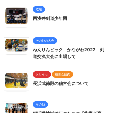
道場
西浅井剣道少年団
その他の大会
ねんりんピック かながわ2022 剣
道交流大会に出場して
おしらせ
稽古会案内
長浜武徳殿の稽古会について
その他