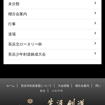
未分類
稽古会案内
行事
道場
長浜北ロータリー杯
長浜少年剣道錬成大会
ホーム
長浜市剣道連盟について
大会情報
稽古会案内
問い
合せ
メルマガ