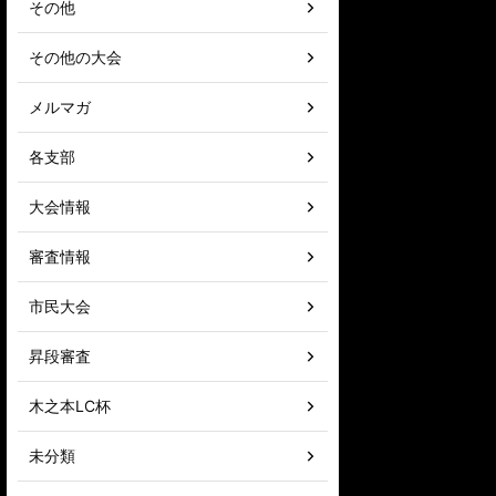
その他
その他の大会
メルマガ
各支部
大会情報
審査情報
市民大会
昇段審査
木之本LC杯
未分類