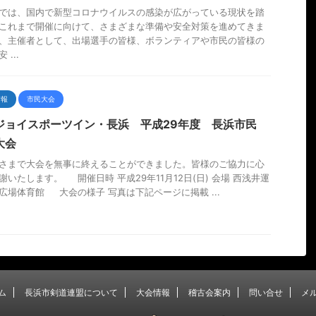
では、国内で新型コロナウイルスの感染が広がっている現状を踏
これまで開催に向けて、さまざまな準備や安全対策を進めてきま
、主催者として、出場選手の皆様、ボランティアや市民の皆様の
 ...
情報
市民大会
ジョイスポーツイン・長浜 平成29年度 長浜市民
大会
さまで大会を無事に終えることができました。皆様のご協力に心
謝いたします。 開催日時 平成29年11月12日(日) 会場 西浅井運
広場体育館 大会の様子 写真は下記ページに掲載 ...
ム
長浜市剣道連盟について
大会情報
稽古会案内
問い合せ
メ