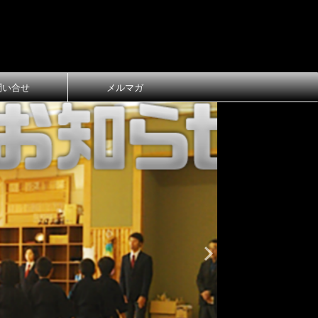
問い合せ
メルマガ
おしらせ
大
第1回 長
ご案内
第1回 長浜
令和8年3月