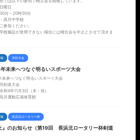
部では以下の要領で稽古会を開催しています。
日曜日
30分～20時30分
：高月中学校
ご参加ください。
学校施設が使用できない場合には稽古会を中止とさせて頂きま
情報
市民大会
4年未来へつなぐ明るいスポーツ大会
年未来へつなぐ明るいスポーツ大会
民剣道大会
令和4年11月3日（木・祝）
高月運動広場体育館
情報
長浜北ロータリー杯
止』のお知らせ（第19回 長浜北ロータリー杯剣道
）