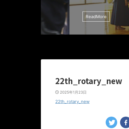
ReadMore
22th_rotary_new
2025年1月23日
22th_rotary_new