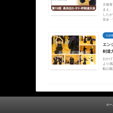
主催者
まえ、
したが
安全・安
大会
エン
剣道
おかげ
より感
動公園
ホー