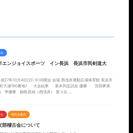
大会
7年エンジョイスポーツ イン長浜 長浜市民剣道大
成27年10月4日(日) 9:00開会 会場 西浅井運動広場体育館 長浜市
町大浦190番地1 大会結果 基本判定試合 優勝 宮部夢来
） 準優勝 鍋島直禎（西浅井） 第３位 ...
らせ
稽古会案内
支部稽古会について