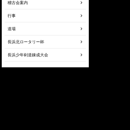
稽古会案内
行事
道場
長浜北ロータリー杯
長浜少年剣道錬成大会