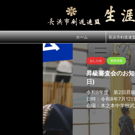
ホーム
長浜市剣道連
おしらせ
審査情報
昇級審査会のお知らせ(R8年7
日)
令和8年度 第2回昇級審査会のお
日時：令和8年7月12日（日）
会場：木之本中学校武道場