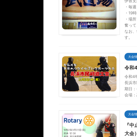
伊香支
・毎週
・19時
・場所
奮って
なお、
す。
大会
令和
令和4
長浜市
期日：
会場：
大会
『中
大会