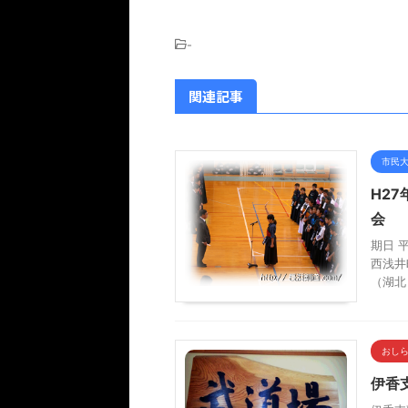
-
関連記事
市民
H2
会
期日 平
西浅井
（湖北
おし
伊香