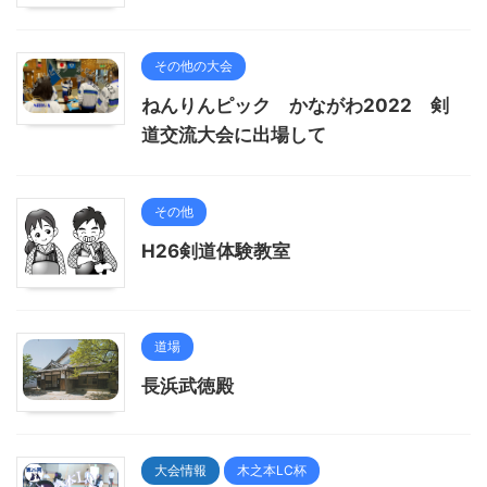
その他の大会
ねんりんピック かながわ2022 剣
道交流大会に出場して
その他
H26剣道体験教室
道場
長浜武徳殿
大会情報
木之本LC杯