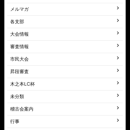
メルマガ
各支部
大会情報
審査情報
市民大会
昇段審査
木之本LC杯
未分類
稽古会案内
行事