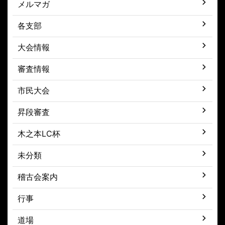
メルマガ
各支部
大会情報
審査情報
市民大会
昇段審査
木之本LC杯
未分類
稽古会案内
行事
道場