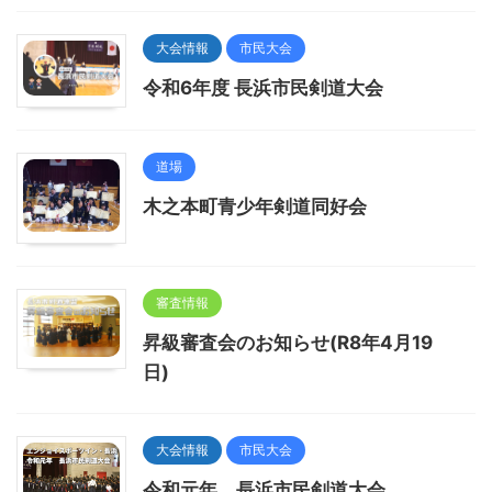
大会情報
市民大会
令和6年度 長浜市民剣道大会
道場
木之本町青少年剣道同好会
審査情報
昇級審査会のお知らせ(R8年4月19
日)
大会情報
市民大会
令和元年 長浜市民剣道大会