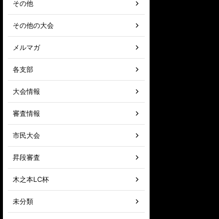
その他
その他の大会
メルマガ
各支部
大会情報
審査情報
市民大会
昇段審査
木之本LC杯
未分類