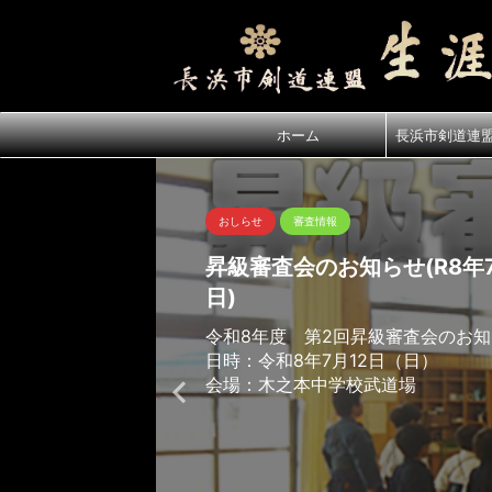
ホーム
長浜市剣道連
おしらせ
審査情報
昇級審査会のお知らせ(R8年7
日)
令和8年度 第2回昇級審査会のお
日時：令和8年7月12日（日）
会場：木之本中学校武道場