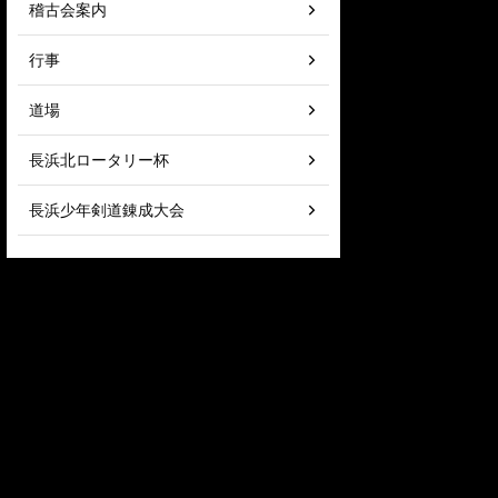
稽古会案内
行事
道場
長浜北ロータリー杯
長浜少年剣道錬成大会