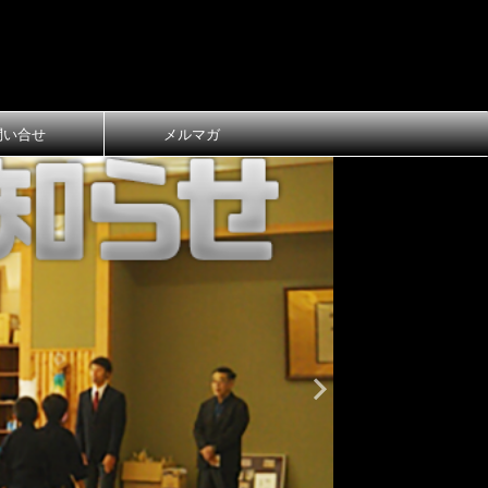
問い合せ
メルマガ
おしらせ
大
第1回 長
ご案内
第1回 長浜
令和8年3月