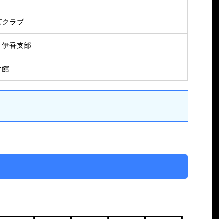
ズクラブ
 伊香支部
育館