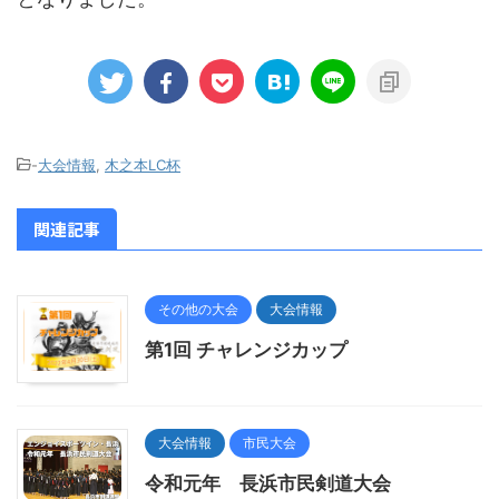
-
大会情報
,
木之本LC杯
関連記事
その他の大会
大会情報
第1回 チャレンジカップ
大会情報
市民大会
令和元年 長浜市民剣道大会