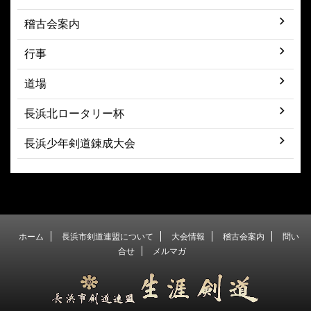
稽古会案内
行事
道場
長浜北ロータリー杯
長浜少年剣道錬成大会
ホーム
長浜市剣道連盟について
大会情報
稽古会案内
問い
合せ
メルマガ