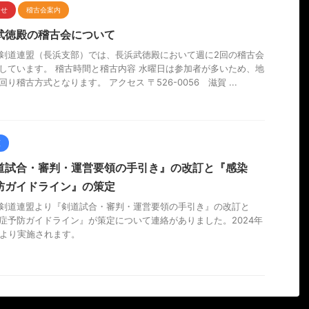
らせ
稽古会案内
武徳殿の稽古会について
剣道連盟（長浜支部）では、長浜武徳殿において週に2回の稽古会
しています。 稽古時間と稽古内容 水曜日は参加者が多いため、地
回り稽古方式となります。 アクセス 〒526-0056 滋賀 ...
類
道試合・審判・運営要領の手引き』の改訂と『感染
防ガイドライン』の策定
剣道連盟より『剣道試合・審判・運営要領の手引き』の改訂と
症予防ガイドライン』が策定について連絡がありました。2024年
日より実施されます。