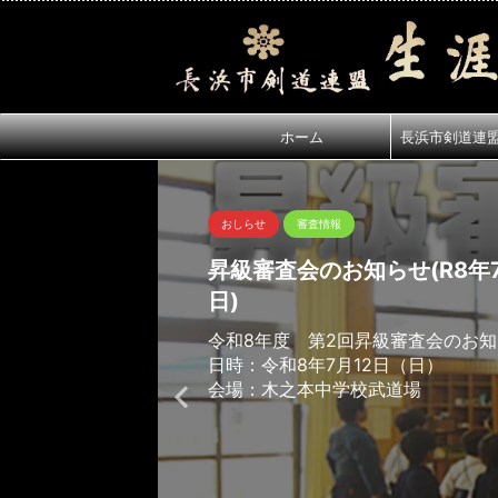
ホーム
長浜市剣道連
おしらせ
審査情報
昇級審査会のお知らせ(R8年7
日)
令和8年度 第2回昇級審査会のお
日時：令和8年7月12日（日）
会場：木之本中学校武道場