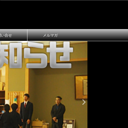
問い合せ
メルマガ
おしらせ
大
第1回 長
ご案内
第1回 長浜
令和8年3月