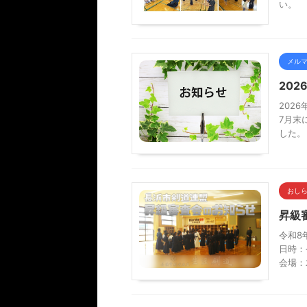
い。
メル
20
202
7月末
した。
おし
昇級審
令和8
日時：
会場：