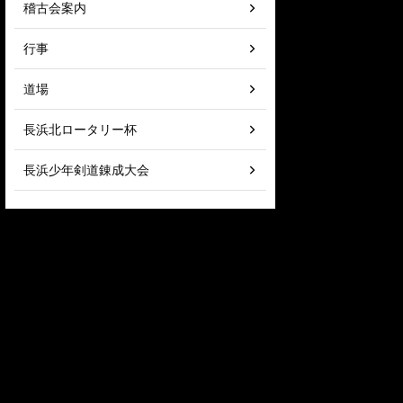
稽古会案内
行事
道場
長浜北ロータリー杯
長浜少年剣道錬成大会