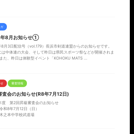
マガ
26年8月お知らせ①
6年8月3日配信号（vol.179）長浜市剣道連盟からのお知らせです。
には中体連の大会、そして昨日は県民スポーツ祭などが開催されま
また、昨日は体験型イベント「KOHOKU MATS ...
らせ
審査情報
査会のお知らせ(R8年7月12日)
年度 第2回昇級審査会のお知らせ
令和8年7月12日（日）
木之本中学校武道場