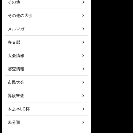
その他
その他の大会
メルマガ
各支部
大会情報
審査情報
市民大会
昇段審査
木之本LC杯
未分類