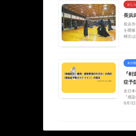
おし
長浜
長浜市
を開催
稽古は
未分
『剣
症予
全日本
『感染
9月1