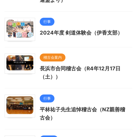
連盟より）
行事
2024年度 剣道体験会（伊香支部）
稽古会案内
長浜市合同稽古会（R4年12月17日
（土））
行事
平林祐子先生追悼稽古会（NZ親善稽
古会）