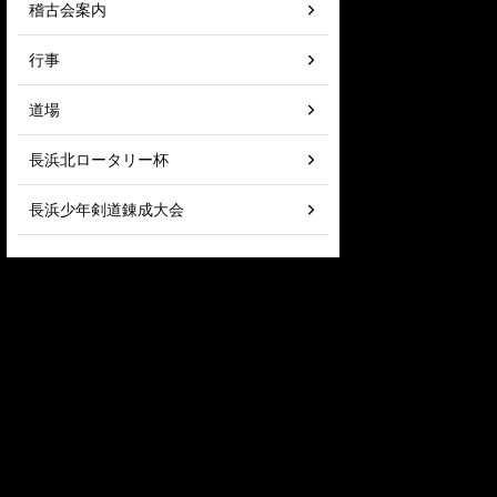
稽古会案内
行事
道場
長浜北ロータリー杯
長浜少年剣道錬成大会