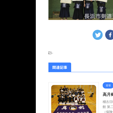
-
関連記事
道場
高月
稽古日
館 第
（保険