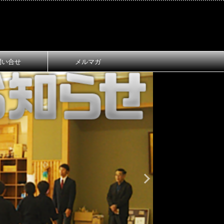
問い合せ
メルマガ
おしらせ
大
第1回 長
ご案内
第1回 長浜
令和8年3月