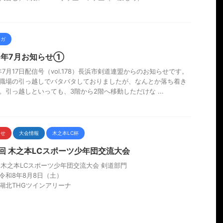
マガ
26年7月お知らせ①
6年7月17日配信号（vol.178）長浜市剣道連盟からのお知らせです。
職場の引っ越しでバタバタしておりましたが、なんとか落ち着き
。引っ越しといっても、3階から2階へ移動しただけな ...
らせ
大会情報
木之本LC杯
2回 木之本LCスポーツ少年団交流大会
回木之本LCスポーツ少年団交流大会 剣道部門
令和8年8月8日（土）
湖北THGツインアリーナ