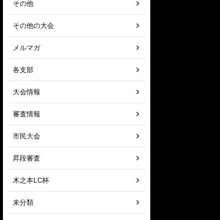
その他
その他の大会
メルマガ
各支部
大会情報
審査情報
市民大会
昇段審査
木之本LC杯
未分類