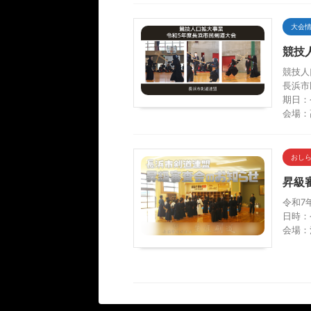
大会
競技
競技人
長浜市
期日：
会場：
おし
昇級審
令和7
日時：
会場：