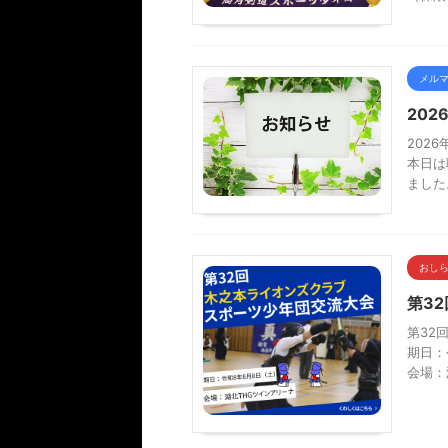
メル
20
202
本日は
ました
おし
第3
第32
期日：
会場：