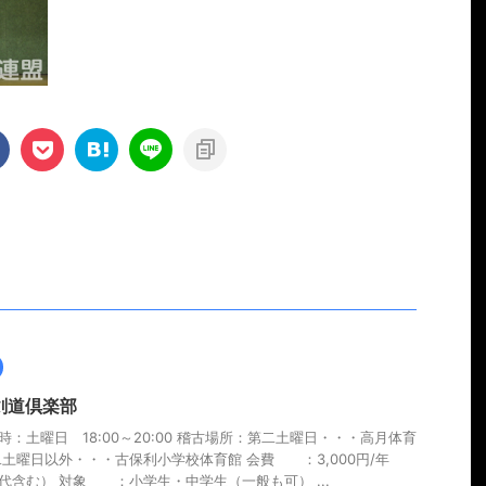
剣道倶楽部
時：土曜日 18:00～20:00 稽古場所：第二土曜日・・・高月体育
二土曜日以外・・・古保利小学校体育館 会費 ：3,000円/年
代含む） 対象 ：小学生・中学生（一般も可） ...