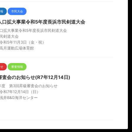
情報
市民大会
人口拡大事業令和5年度長浜市民剣道大会
口拡大事業令和5年度長浜市民剣道大会
民剣道大会
令和5年11月3日（金・祝）
高月運動広場体育館
らせ
審査情報
査会のお知らせ(R7年12月14日)
年度 第3回昇級審査会のお知らせ
令和7年12月14日（日）
浅井B&G海洋センター