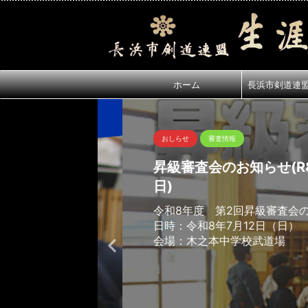
ホーム
長浜市剣道連
おしらせ
審査情報
昇級審査会のお知らせ(R8年7
日)
令和8年度 第2回昇級審査会のお
日時：令和8年7月12日（日）
会場：木之本中学校武道場