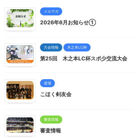
メルマガ
2026年6月お知らせ①
大会情報
木之本LC杯
第25回 木之本LC杯スポ少交流大会
道場
こほく剣友会
審査情報
審査情報