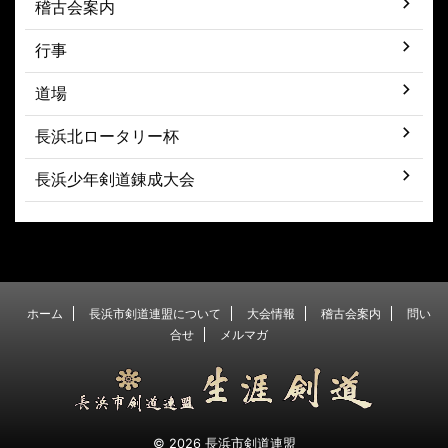
稽古会案内
行事
道場
長浜北ロータリー杯
長浜少年剣道錬成大会
ホーム
長浜市剣道連盟について
大会情報
稽古会案内
問い
合せ
メルマガ
© 2026 長浜市剣道連盟