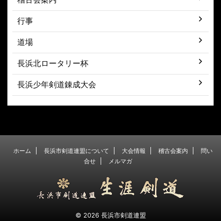
行事
道場
長浜北ロータリー杯
長浜少年剣道錬成大会
ホーム
長浜市剣道連盟について
大会情報
稽古会案内
問い
合せ
メルマガ
© 2026 長浜市剣道連盟