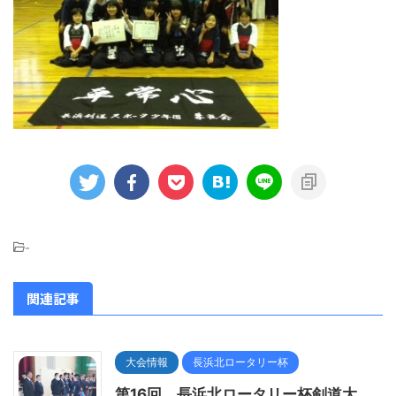
-
関連記事
大会情報
長浜北ロータリー杯
第16回 長浜北ロータリー杯剣道大