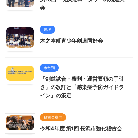
会
道場
木之本町青少年剣道同好会
未分類
『剣道試合・審判・運営要領の手引
き』の改訂と『感染症予防ガイドラ
イン』の策定
稽古会案内
令和4年度 第1回 長浜市強化稽古会