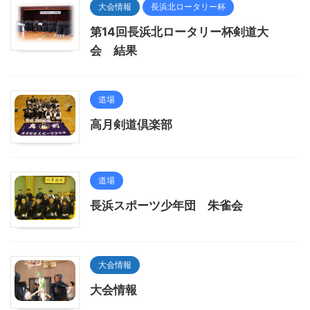
大会情報
長浜北ロータリー杯
第14回長浜北ロータリー杯剣道大
会 結果
道場
高月剣道倶楽部
道場
長浜スポーツ少年団 朱雀会
大会情報
大会情報