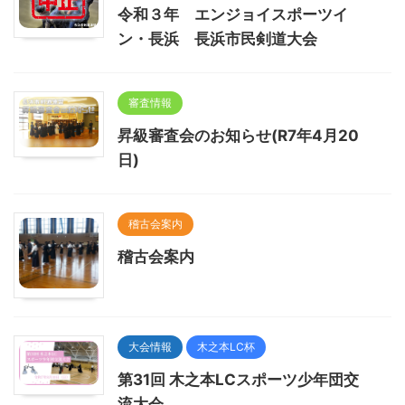
令和３年 エンジョイスポーツイ
ン・長浜 長浜市民剣道大会
審査情報
昇級審査会のお知らせ(R7年4月20
日)
稽古会案内
稽古会案内
大会情報
木之本LC杯
第31回 木之本LCスポーツ少年団交
流大会