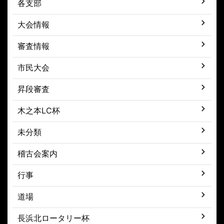
各支部
大会情報
審査情報
市民大会
昇段審査
木之本LC杯
未分類
稽古会案内
行事
道場
長浜北ロータリー杯