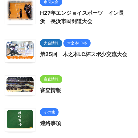
市民大会
H27年エンジョイスポーツ イン長
浜 長浜市民剣道大会
大会情報
木之本LC杯
第25回 木之本LC杯スポ少交流大会
審査情報
審査情報
その他
連絡事項