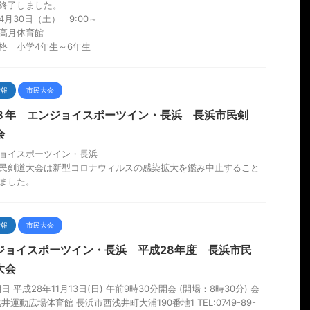
終了しました。
4月30日（土） 9:00～
高月体育館
格 小学4年生～6年生
情報
市民大会
３年 エンジョイスポーツイン・長浜 長浜市民剣
会
ョイスポーツイン・長浜
民剣道大会は新型コロナウィルスの感染拡大を鑑み中止すること
ました。
情報
市民大会
ジョイスポーツイン・長浜 平成28年度 長浜市民
大会
日 平成28年11月13日(日) 午前9時30分開会 (開場：8時30分) 会
井運動広場体育館 長浜市西浅井町大浦190番地1 TEL:0749-89-