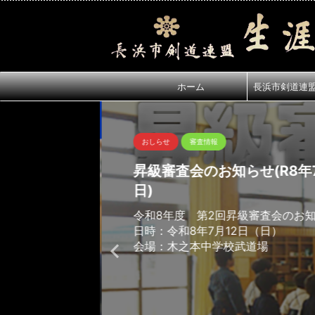
ホーム
長浜市剣道連
おしらせ
審査情報
昇級審査会のお知らせ(R8年7
日)
令和8年度 第2回昇級審査会のお
日時：令和8年7月12日（日）
会場：木之本中学校武道場