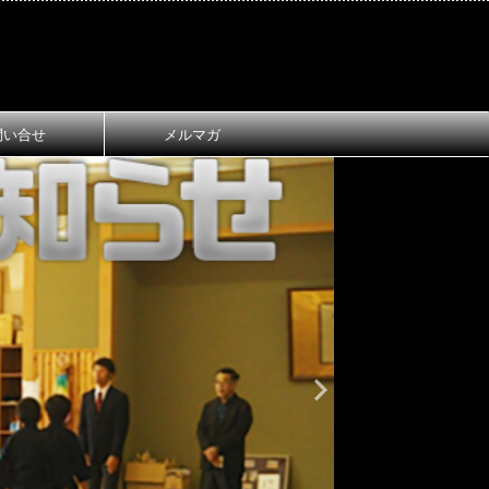
問い合せ
メルマガ
おしらせ
大
第1回 長
ご案内
第1回 長浜
令和8年3月