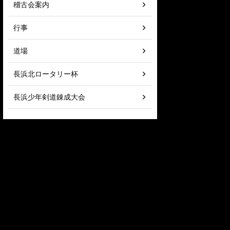
稽古会案内
行事
道場
長浜北ロータリー杯
長浜少年剣道錬成大会