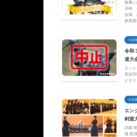
無事に
日時 
会場 
参加資
大会
令和
道大
エンジ
長浜市
となり
大会
エン
剣道
詳細 期
場 西浅