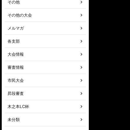
その他
その他の大会
メルマガ
各支部
大会情報
審査情報
市民大会
昇段審査
木之本LC杯
未分類