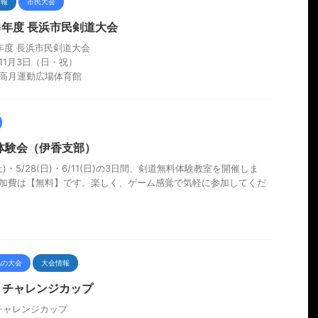
情報
市民大会
6年度 長浜市民剣道大会
年度 長浜市民剣道大会
11月3日（日・祝）
高月運動広場体育館
体験会（伊香支部）
(土)・5/28(日)・6/11(日)の3日間、剣道無料体験教室を開催しま
加費は【無料】です。楽しく、ゲーム感覚で気軽に参加してくだ
他の大会
大会情報
回 チャレンジカップ
チャレンジカップ