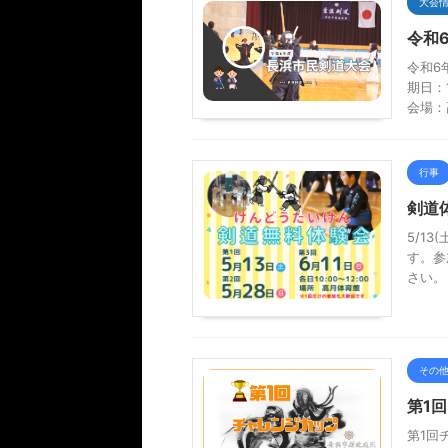
大会
令和
令和6
期日：
会場：
行事
剣道
5/13
す。参
さい。
その
第1
第1回