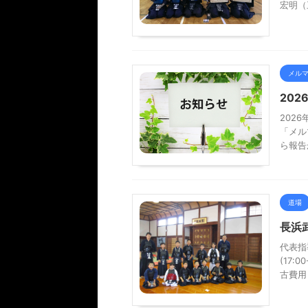
宏明（三
メル
20
202
「メル
ら報告
道場
長浜
代表指
(17:
古費用