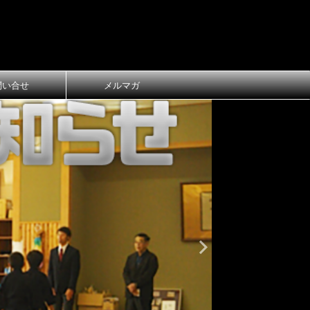
問い合せ
メルマガ
おしらせ
大
第1回 長
ご案内
第1回 長浜
令和8年3月