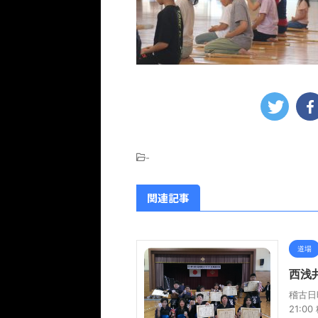
-
関連記事
道場
西浅
稽古日
21: