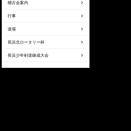
稽古会案内
行事
道場
長浜北ロータリー杯
長浜少年剣道錬成大会