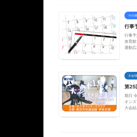
その
行事
行事予定
体育館
運動広
大会
第2
期日 
オンズ
大会結