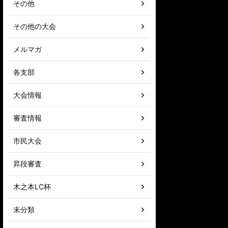
その他
その他の大会
メルマガ
各支部
大会情報
審査情報
市民大会
昇段審査
木之本LC杯
未分類