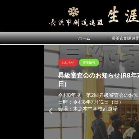
ホーム
長浜市剣道連
おしらせ
審査情報
昇級審査会のお知らせ(R8年7
日)
令和8年度 第2回昇級審査会のお
日時：令和8年7月12日（日）
会場：木之本中学校武道場