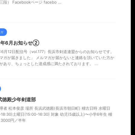
段） Facebookページ facebo ...
マガ
26年6月お知らせ②
6年6月12日配信号（vol.177）長浜市剣道連盟からのお知らせです。
マガが届きました」 メルマガが届かないと連絡を頂いていた方か
があり、ちょっとした達成感に満たされております。 ...
武徳殿少年剣道部
導者 松本俊彦 場所 長浜武徳殿(長浜市朝日町) 稽古日時 水曜日
00-18:30)土曜日(15:00-16:30) 対象 幼児(5歳以上)〜小学6年生 稽
 3000円／半年