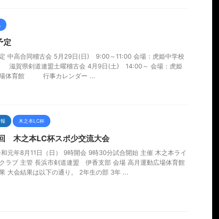
他
予定
 中高合同稽古会 5月29日(日) 9:00～11:00 会場：虎姫中学校
 滋賀県剣道連盟土曜稽古会 4月9日(土) 14:00～ 会場：虎姫
場体育館 行事カレンダー ...
情報
木之本LC杯
5回 木之本LC杯スポ少交流大会
令和元年8月11日（日） 9時開会 9時30分試合開始 主催 木之本ライ
クラブ 主管 長浜市剣道連盟 伊香支部 会場 高月運動広場体育館
果 大会結果は以下の通り。 2年生の部 3年 ...