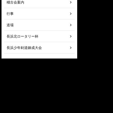
稽古会案内
行事
道場
長浜北ロータリー杯
長浜少年剣道錬成大会