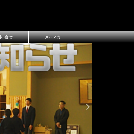
問い合せ
メルマガ
おしらせ
大
第1回 長
ご案内
第1回 長浜
令和8年3月