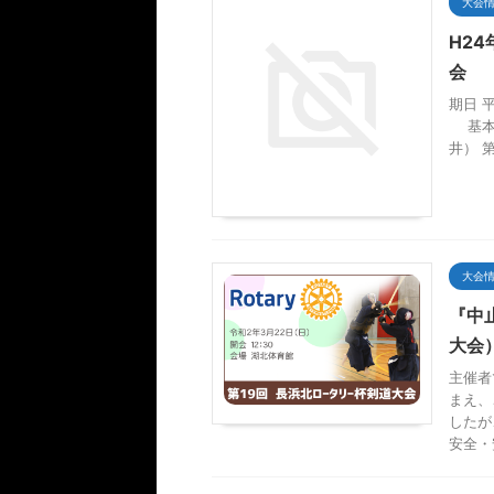
大会
H2
会
期日 
基本判
井） 
大会
『中
大会
主催者
まえ、
したが
安全・安