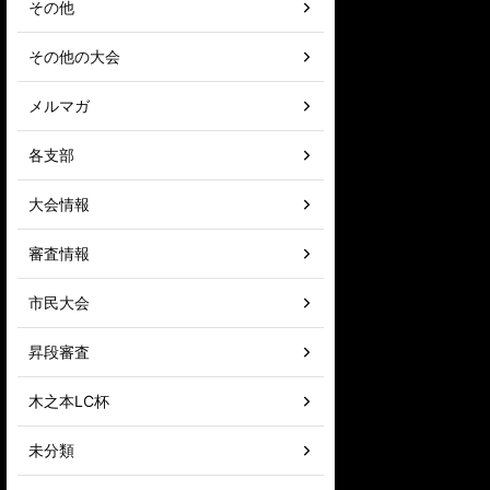
その他
その他の大会
メルマガ
各支部
大会情報
審査情報
市民大会
昇段審査
木之本LC杯
未分類