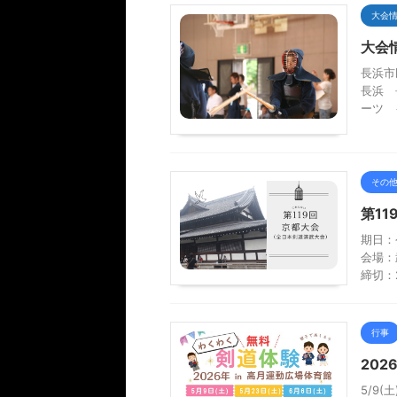
大会
大会
長浜市
長浜 
ーツ 
その
第1
期日：
会場：
締切：
行事
20
5/9