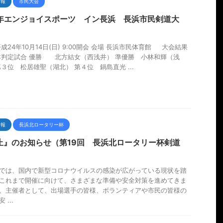
情報
市民大会
4年エンジョイスポーツ イン長浜 長浜市民剣道大
平成24年10月14日(日) 9:00開会 会場 長浜市民体育館 大会結果
定試合 優勝 北方結女（西浅井） 準優勝 小林和輝（浅
第３位 松居雄聖（湖北） 第４位 鍋島直光 ...
情報
長浜北ロータリー杯
止』のお知らせ（第19回 長浜北ロータリー杯剣道
）
では、国内で新型コロナウイルスの感染が広がっている現状を踏
これまで開催に向けて、さまざまな準備や安全対策を進めてきま
、主催者として、出場選手の皆様、ボランティアや市民の皆様の
 ...