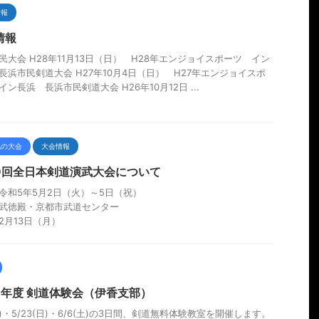
情報
情報
民大会 H28年11月13日（日） H28年エンジョイスポーツ イン
長浜市民剣道大会 H27年10月4日（日） H27年エンジョイスポ
イン長浜 長浜市民剣道大会 H26年10月12日 ...
他の大会
大会情報
19回全日本剣道演武大会について
令和5年5月2日（火）～5日（祝）
武徳殿・京都市武道センター
2月13日（月）
26年度 剣道体験会（伊香支部）
(土)・5/23(日)・6/6(土)の3日間、剣道無料体験教室を開催します。