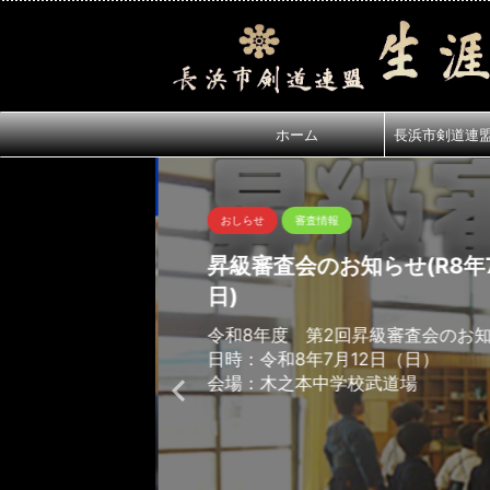
ホーム
長浜市剣道連
おしらせ
審査情報
昇級審査会のお知らせ(R8年7
日)
令和8年度 第2回昇級審査会のお
日時：令和8年7月12日（日）
会場：木之本中学校武道場