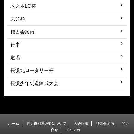
木之本LC杯
未分類
稽古会案内
行事
道場
長浜北ロータリー杯
長浜少年剣道錬成大会
ホーム
長浜市剣道連盟について
大会情報
稽古会案内
問い
合せ
メルマガ