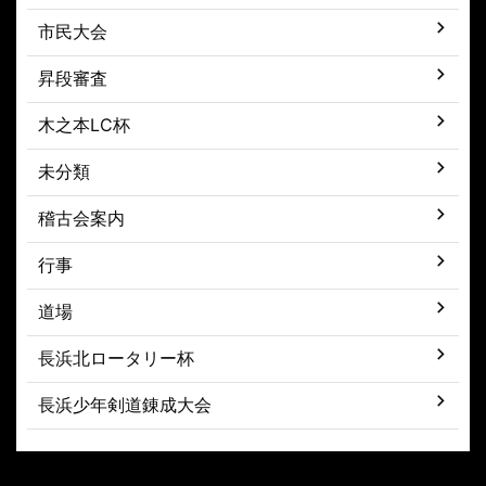
市民大会
昇段審査
木之本LC杯
未分類
稽古会案内
行事
道場
長浜北ロータリー杯
長浜少年剣道錬成大会