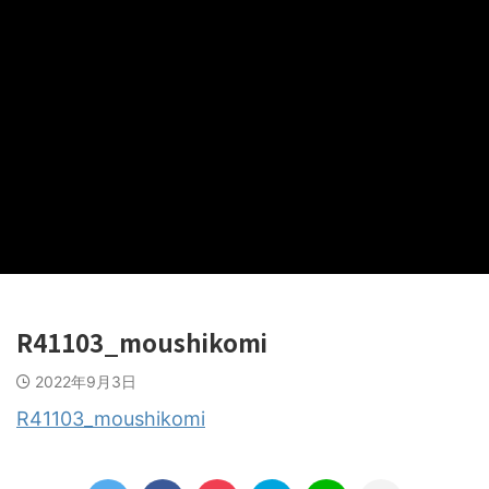
R41103_moushikomi
2022年9月3日
R41103_moushikomi