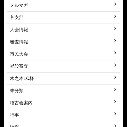
メルマガ
各支部
大会情報
審査情報
市民大会
昇段審査
木之本LC杯
未分類
稽古会案内
行事
道場