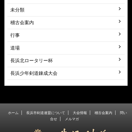
未分類
稽古会案内
行事
道場
長浜北ロータリー杯
長浜少年剣道錬成大会
ホーム
長浜市剣道連盟について
大会情報
稽古会案内
問い
合せ
メルマガ