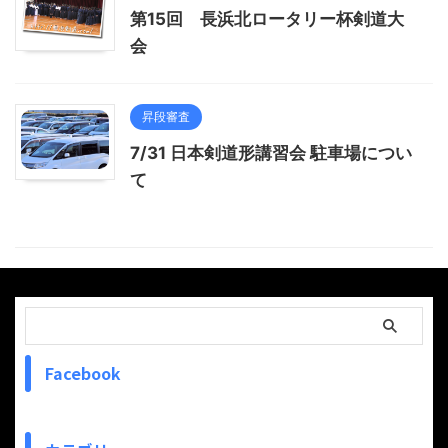
第15回 長浜北ロータリー杯剣道大
会
昇段審査
7/31 日本剣道形講習会 駐車場につい
て
Facebook