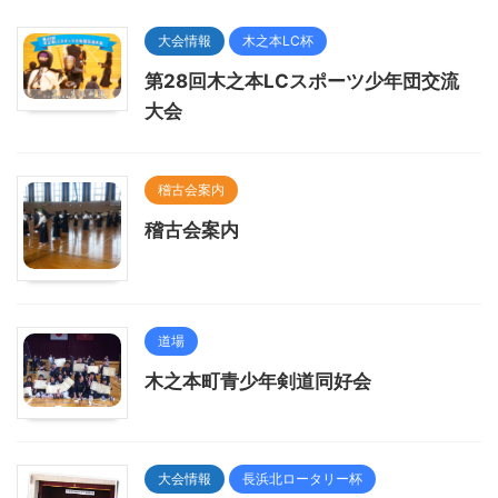
大会情報
木之本LC杯
第28回木之本LCスポーツ少年団交流
大会
稽古会案内
稽古会案内
道場
木之本町青少年剣道同好会
大会情報
長浜北ロータリー杯