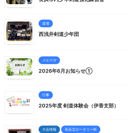
道場
西浅井剣道少年団
メルマガ
2026年6月お知らせ①
行事
2025年度 剣道体験会（伊香支部）
大会情報
長浜北ロータリー杯