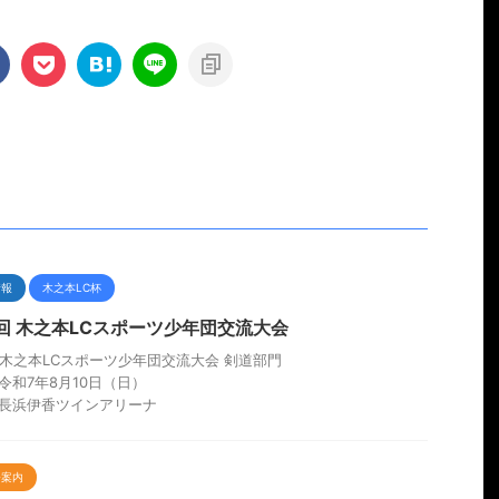
情報
木之本LC杯
1回 木之本LCスポーツ少年団交流大会
回木之本LCスポーツ少年団交流大会 剣道部門
令和7年8月10日（日）
長浜伊香ツインアリーナ
会案内