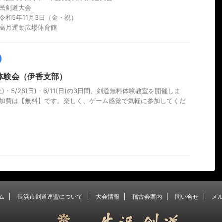
民剣道大会
令和5年11月3日（金・祝）
高月運動広場体育館
体験会（伊香支部）
(土)・5/28(日)・6/11(日)の3日間、剣道無料体験教室を開催しま
加費は【無料】です。楽しく、ゲーム感覚で気軽に参加してくだ
ム
長浜市剣道連盟について
大会情報
稽古会案内
問い合せ
メ