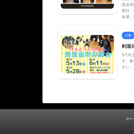
長浜市
期日：
会場：
行事
剣道
5/13
す。参
さい。
ホー