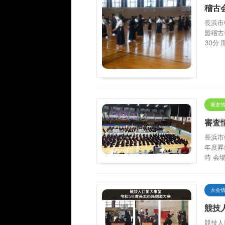
稽古
長浜市
盟稽古
30分
審査
審査
長浜市
年度昇
時 会場
大会
競技
競技人