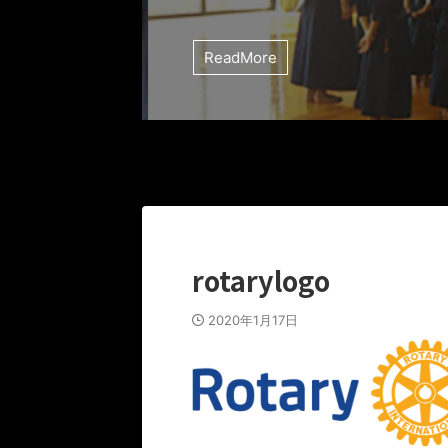
ReadMore
rotarylogo
2020年1月17日