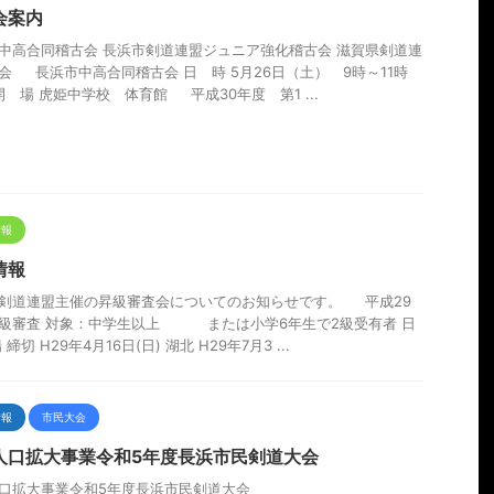
会案内
中高合同稽古会 長浜市剣道連盟ジュニア強化稽古会 滋賀県剣道連
会 長浜市中高合同稽古会 日 時 5月26日（土） 9時～11時
 開 場 虎姫中学校 体育館 平成30年度 第1 ...
情報
情報
剣道連盟主催の昇級審査会についてのお知らせです。 平成29
級審査 対象：中学生以上 または小学6年生で2級受有者 日
 締切 H29年4月16日(日) 湖北 H29年7月3 ...
情報
市民大会
人口拡大事業令和5年度長浜市民剣道大会
口拡大事業令和5年度長浜市民剣道大会