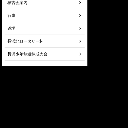
稽古会案内
行事
道場
長浜北ロータリー杯
長浜少年剣道錬成大会