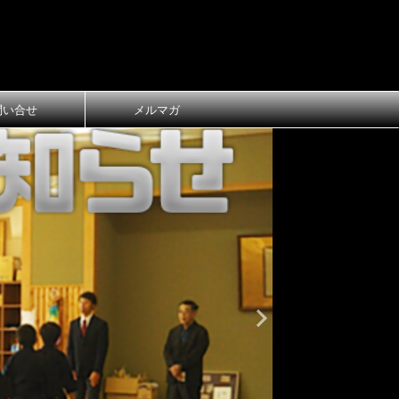
問い合せ
メルマガ
おしらせ
大
第1回 長
ご案内
第1回 長浜
令和8年3月