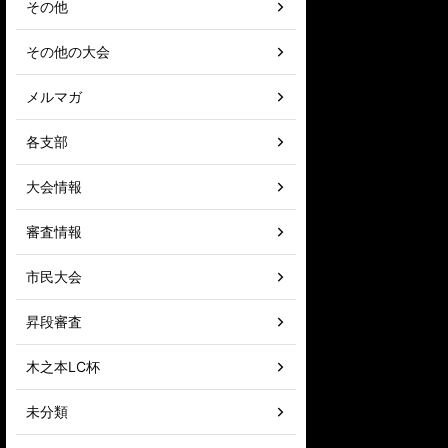
その他
その他の大会
メルマガ
各支部
大会情報
審査情報
市民大会
昇段審査
木之本LC杯
未分類