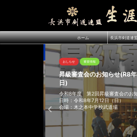
ホーム
長浜市剣道連
おしらせ
審査情報
昇級審査会のお知らせ(R8年7
日)
令和8年度 第2回昇級審査会のお
日時：令和8年7月12日（日）
会場：木之本中学校武道場