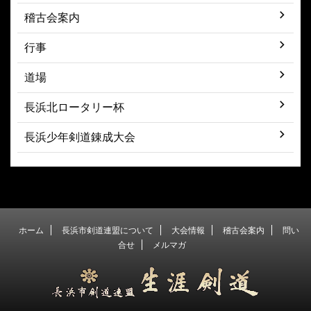
稽古会案内
行事
道場
長浜北ロータリー杯
長浜少年剣道錬成大会
ホーム
長浜市剣道連盟について
大会情報
稽古会案内
問い
合せ
メルマガ