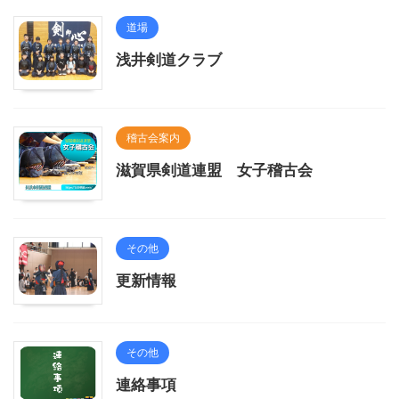
道場
浅井剣道クラブ
稽古会案内
滋賀県剣道連盟 女子稽古会
その他
更新情報
その他
連絡事項