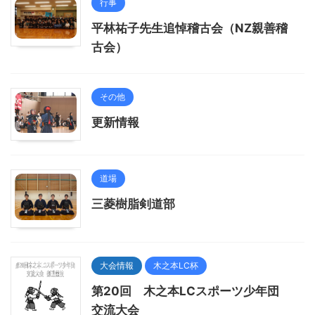
行事
平林祐子先生追悼稽古会（NZ親善稽
古会）
その他
更新情報
道場
三菱樹脂剣道部
大会情報
木之本LC杯
第20回 木之本LCスポーツ少年団
交流大会