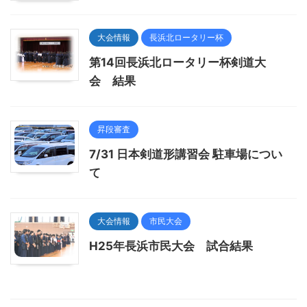
大会情報
長浜北ロータリー杯
第14回長浜北ロータリー杯剣道大
会 結果
昇段審査
7/31 日本剣道形講習会 駐車場につい
て
大会情報
市民大会
H25年長浜市民大会 試合結果