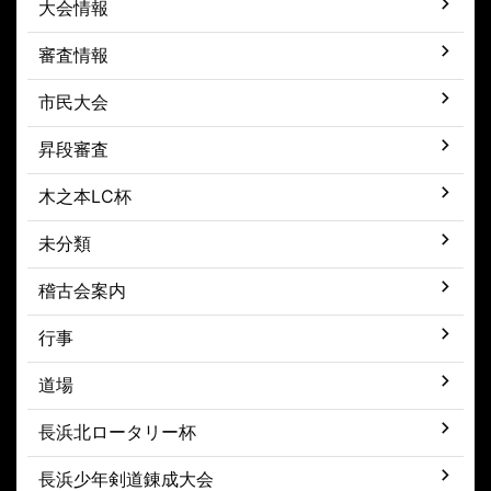
大会情報
審査情報
市民大会
昇段審査
木之本LC杯
未分類
稽古会案内
行事
道場
長浜北ロータリー杯
長浜少年剣道錬成大会