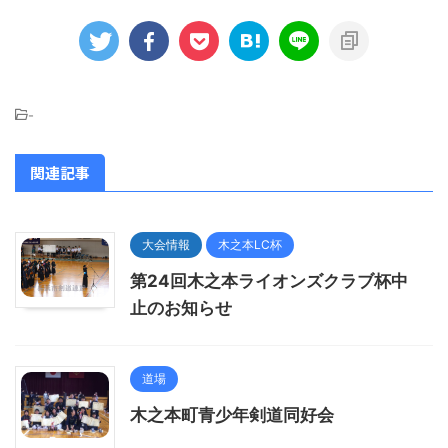
-
関連記事
大会情報
木之本LC杯
第24回木之本ライオンズクラブ杯中
止のお知らせ
道場
木之本町青少年剣道同好会