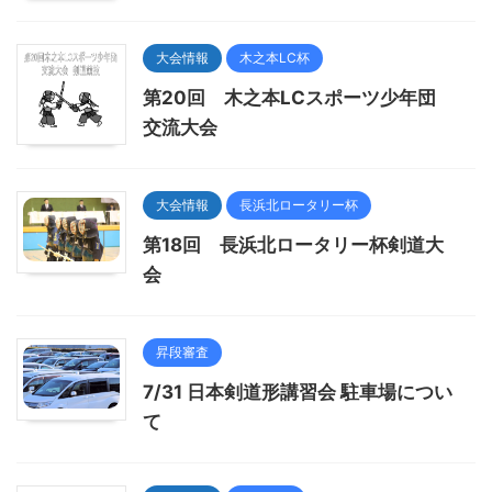
大会情報
木之本LC杯
第20回 木之本LCスポーツ少年団
交流大会
大会情報
長浜北ロータリー杯
第18回 長浜北ロータリー杯剣道大
会
昇段審査
7/31 日本剣道形講習会 駐車場につい
て