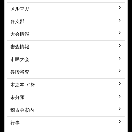
メルマガ
各支部
大会情報
審査情報
市民大会
昇段審査
木之本LC杯
未分類
稽古会案内
行事