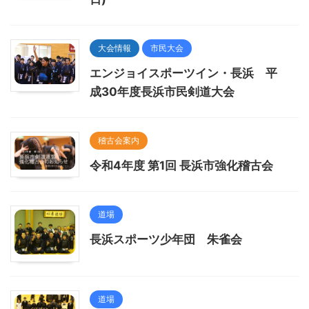
大会情報
市民大会
エンジョイスポーツイン・長浜 平
成30年度長浜市民剣道大会
稽古会案内
令和4年度 第1回 長浜市強化稽古会
道場
長浜スポーツ少年団 朱雀会
道場