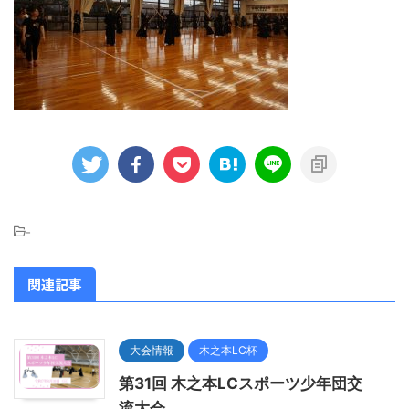
-
関連記事
大会情報
木之本LC杯
第31回 木之本LCスポーツ少年団交
流大会