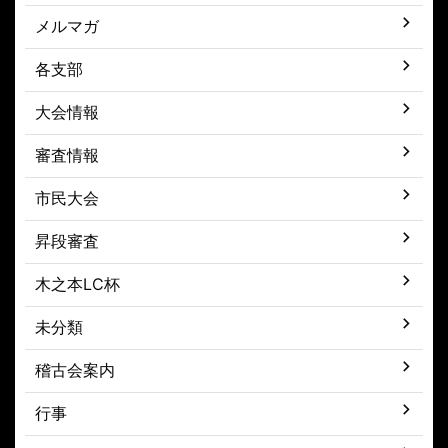
メルマガ
各支部
大会情報
審査情報
市民大会
昇段審査
木之本LC杯
未分類
稽古会案内
行事