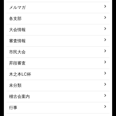
メルマガ
各支部
大会情報
審査情報
市民大会
昇段審査
木之本LC杯
未分類
稽古会案内
行事